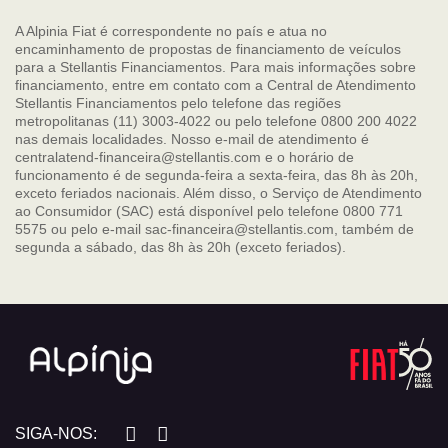
A Alpinia Fiat é correspondente no país e atua no
encaminhamento de propostas de financiamento de veículos
para a Stellantis Financiamentos. Para mais informações sobre
financiamento, entre em contato com a Central de Atendimento
Stellantis Financiamentos pelo telefone das regiões
metropolitanas (11) 3003-4022 ou pelo telefone 0800 200 4022
nas demais localidades. Nosso e-mail de atendimento é
centralatend-financeira@stellantis.com e o horário de
funcionamento é de segunda-feira a sexta-feira, das 8h às 20h,
exceto feriados nacionais. Além disso, o Serviço de Atendimento
ao Consumidor (SAC) está disponível pelo telefone 0800 771
5575 ou pelo e-mail sac-financeira@stellantis.com, também de
segunda a sábado, das 8h às 20h (exceto feriados).
SIGA-NOS: