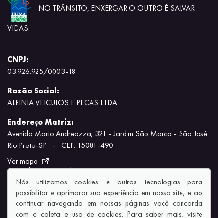
NO TRÂNSITO, ENXERGAR O OUTRO É SALVAR
VIDAS.
CNPJ:
03.926.925/0003-18
Razão Social:
ALPINIA VEICULOS E PECAS LTDA
Endereço Matriz:
Avenida Mario Andreazza, 321 - Jardim São Marco - São José
Rio Preto-SP
-
CEP: 15081-490
Ver mapa
Aviso de Texto Legal
Nós utilizamos cookies e outras tecnologias para
possibilitar e aprimorar sua experiência em nosso site, e ao
continuar navegando em nossas páginas você concorda
com a coleta e uso de cookies. Para saber mais, visite